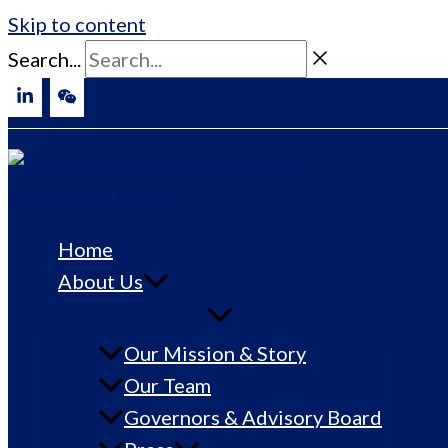
Skip to content
Search...
Home
About Us
Our Mission & Story
Our Team
Governors & Advisory Board