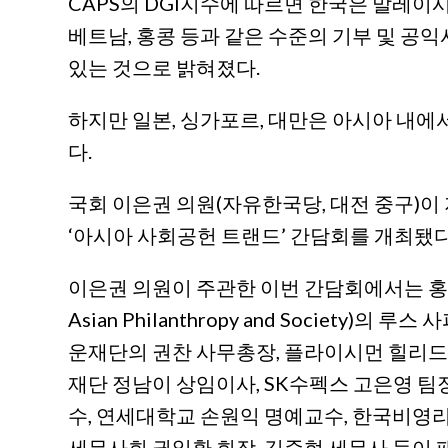
CAPS의 DGI지수에 따르면 한국은 말레이시아
베트남, 홍콩 등과 같은 수준의 기부 및 공
있는 것으로 밝혀졌다.
하지만 일본, 싱가포르, 대만은 아시아 내
다.
국회 이은권 의원(자유한국당, 대전 중구)이
‘아시아 사회공헌 트랜드’ 간담회를 개최됐다
이은권 의원이 주관한 이번 간담회에서는 홍콩 소재
Asian Philanthropy and Society)
운재단의 권찬 사무총장, 플라이시먼 힐리드
재단 정남이 상임이사, SK수펙스 고은영 팀
수, 연세대학교 손원익 명예교수, 한국비영
세무사회 권일환 회장, 김준현 세무사 등이 