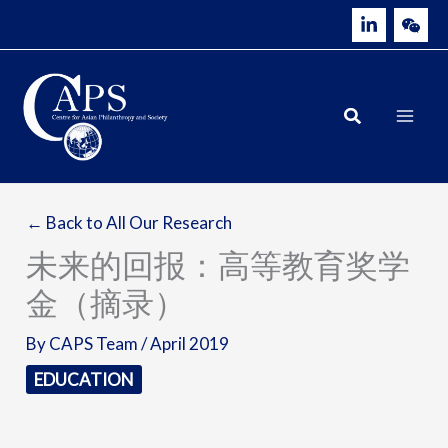
Skip
to
content
← Back to All Our Research
未来的回报：高等教育奖学
金（摘录）
By
CAPS Team
/
April 2019
EDUCATION