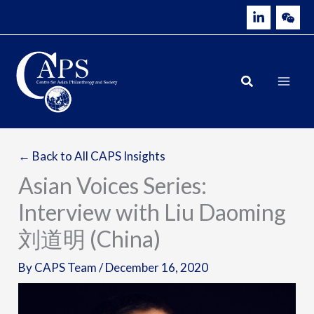
Skip
to
content
← Back to All CAPS Insights
Asian Voices Series:
Interview with Liu Daoming
刘道明 (China)
By
CAPS Team
/
December 16, 2020