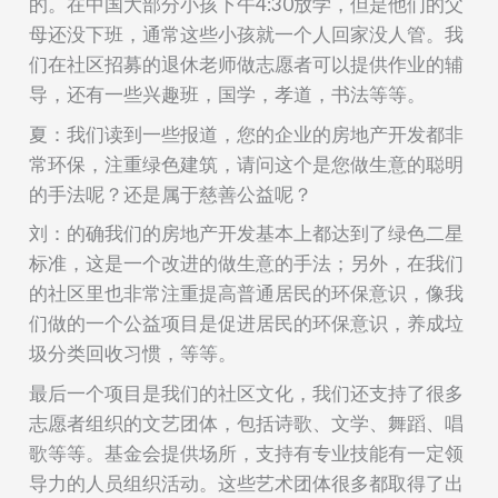
的。在中国大部分小孩下午
4:30
放学，但是他们的父
母还没下班，通常这些小孩就一个人回家
没人管
。我
们
在社区
招募的退休老师
做
志愿者可以提供作业的辅
导，还有一些兴趣班，国学，孝道，书法等等。
夏：我们读到一些报
道
，您的企业的房地产开发都非
常环保，注重绿色建筑，请问这个是您做生意的聪明
的手法呢？还是属于慈善公益呢？
刘：的确我们的房地产开发基本上都达到了绿色二星
标准，这是一个改进的做生意的手法；另外，在我们
的社区里也非常注重提高普通居民的环保意识，像我
们做的一个公益项目是促进居民的环保意识，
养成
垃
圾
分类
回收习惯，等等。
最后一个项目是我们的社区
文化
，我们还支持了很多
志愿者组织的文艺团体
，
包括诗歌
、
文学
、
舞蹈
、
唱
歌等等。基金会提供场所，支持有专业技能有一定领
导力的人员组织活动。这些艺术团体很多都取得了出