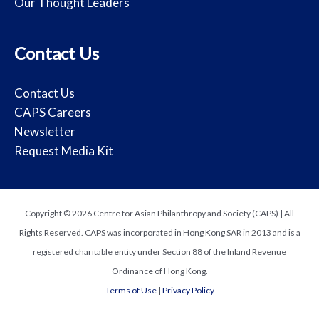
Our Thought Leaders
Contact Us
Contact Us
CAPS Careers
Newsletter
Request Media Kit
Copyright © 2026 Centre for Asian Philanthropy and Society (CAPS) | All
Rights Reserved. CAPS was incorporated in Hong Kong SAR in 2013 and is a
registered charitable entity under Section 88 of the Inland Revenue
Ordinance of Hong Kong.
Terms of Use
|
Privacy Policy