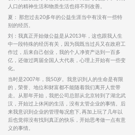
人口的精神生活和物质生活也得不到改善。
夏：
那您过去
20
多年的公益生涯当中有没有一些特
别的经历。
刘：我真正开始做公益是从
2013
年，这也跟我人生
中一段特殊的经历有关，因为我既当过兵又在政府工
作过，后来自己创业
，
我的个人净资产达到一百多
亿
，还做过两届全国人大代表，
心理上
开始
有一些
变
化
。
当时是
2007
年，我
50
岁。我意识到人的生命
是
有限
的，
荣誉
、
地位和财富都不能随着我们离开人世带
走。从那年开始，
我把公司总部从北京转到了湖北武
汉
，
开始过上休闲的生活
，
没有太管企业的事情。后
来我意识到企业的管理每况愈下
,
再加上
玩了几年以
后也觉得
没有
找到
真正的
快乐，开始
思考
做
一点有
意
义
的事情
。